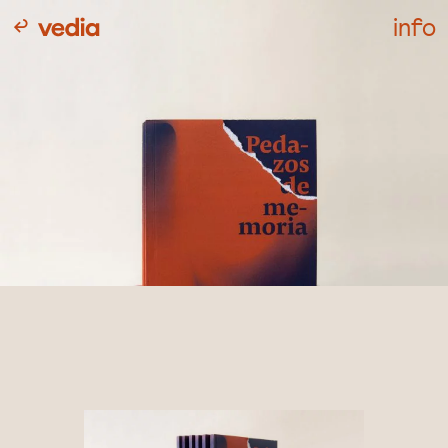
↩
info